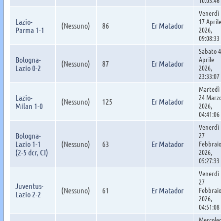
Venerdì
Lazio-
17 April
(Nessuno)
86
Er Matador
Parma 1-1
2026,
09:08:33
Sabato 4
Bologna-
Aprile
(Nessuno)
87
Er Matador
Lazio 0-2
2026,
23:33:07
Martedì
Lazio-
24 Marz
(Nessuno)
125
Er Matador
Milan 1-0
2026,
04:41:06
Venerdì
Bologna-
27
Lazio 1-1
(Nessuno)
63
Er Matador
Febbrai
(2-5 dcr, CI)
2026,
05:27:33
Venerdì
27
Juventus-
(Nessuno)
61
Er Matador
Febbrai
Lazio 2-2
2026,
04:51:08
Mercole