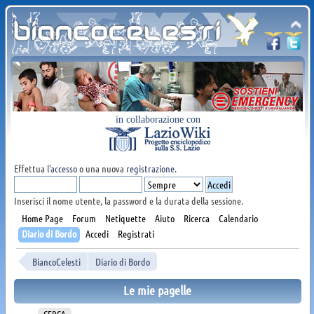
in collaborazione con
Effettua l'
accesso
o una nuova
registrazione
.
Inserisci il nome utente, la password e la durata della sessione.
Home Page
Forum
Netiquette
Aiuto
Ricerca
Calendario
Diario di Bordo
Accedi
Registrati
BiancoCelesti
Diario di Bordo
Le mie pagelle
CERCA