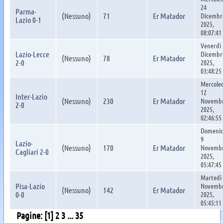
24
Parma-
(Nessuno)
71
Er Matador
Dicembr
Lazio 0-1
2025,
08:07:41
Venerdì 
Lazio-Lecce
Dicembr
(Nessuno)
78
Er Matador
2-0
2025,
03:48:25
Mercole
12
Inter-Lazio
(Nessuno)
230
Er Matador
Novemb
2-0
2025,
02:46:55
Domenic
9
Lazio-
(Nessuno)
170
Er Matador
Novemb
Cagliari 2-0
2025,
05:47:45
Martedì
Pisa-Lazio
Novemb
(Nessuno)
142
Er Matador
0-0
2025,
05:45:11
Pagine: [
1
]
2
3
...
35