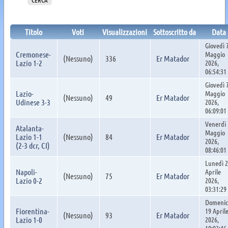
Titolo
Voti
Visualizzazioni
Sottoscritto da
Data
Giovedì 
Cremonese-
Maggio
(Nessuno)
336
Er Matador
Lazio 1-2
2026,
06:54:31
Giovedì 
Lazio-
Maggio
(Nessuno)
49
Er Matador
Udinese 3-3
2026,
06:09:01
Venerdì 
Atalanta-
Maggio
Lazio 1-1
(Nessuno)
84
Er Matador
2026,
(2-3 dcr, CI)
08:46:01
Lunedì 
Napoli-
Aprile
(Nessuno)
75
Er Matador
Lazio 0-2
2026,
03:31:29
Domenic
Fiorentina-
19 April
(Nessuno)
93
Er Matador
Lazio 1-0
2026,
10:03:46