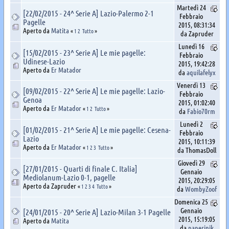
Martedì 24
[22/02/2015 - 24^ Serie A] Lazio-Palermo 2-1
Febbraio
Pagelle
2015, 08:31:34
Aperto da
Matita
«
1
2
Tutto
»
da Zapruder
Lunedì 16
[15/02/2015 - 23^ Serie A] Le mie pagelle:
Febbraio
Udinese-Lazio
2015, 19:42:28
Aperto da
Er Matador
da
aquilafelyx
Venerdì 13
[09/02/2015 - 22^ Serie A] Le mie pagelle: Lazio-
Febbraio
Genoa
2015, 01:02:40
Aperto da
Er Matador
«
1
2
Tutto
»
da
Fabio70rm
Lunedì 2
[01/02/2015 - 21^ Serie A] Le mie pagelle: Cesena-
Febbraio
Lazio
2015, 10:11:39
Aperto da
Er Matador
«
1
2
3
Tutto
»
da ThomasDoll
Giovedì 29
[27/01/2015 - Quarti di finale C. Italia]
Gennaio
Mediolanum-Lazio 0-1, pagelle
2015, 20:29:05
Aperto da Zapruder
«
1
2
3
4
Tutto
»
da
WombyZoof
Domenica 25
Gennaio
[24/01/2015 - 20^ Serie A] Lazio-Milan 3-1 Pagelle
2015, 15:19:05
Aperto da
Matita
da
paperinik