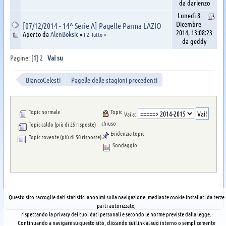
da darienzo
Lunedì 8
Dicembre
[07/12/2014 - 14^ Serie A] Pagelle Parma LAZIO
2014, 13:08:23
Aperto da
AlenBoksic
«
1
2
Tutto
»
da geddy
Pagine: [
1
]
2
Vai su
BiancoCelesti
Pagelle delle stagioni precedenti
Topic normale
Topic
Vai a:
chiuso
Topic caldo (più di 25 risposte)
Evidenzia topic
Topic rovente (più di 50 risposte)
Sondaggio
Questo sito raccoglie dati statistici anonimi sulla navigazione, mediante cookie installati da terze
parti autorizzate,
rispettando la privacy dei tuoi dati personali e secondo le norme previste dalla legge.
Sitemap
XHTML
RSS
Desktop
WAP2
Continuando a navigare su questo sito, cliccando sui link al suo interno o semplicemente