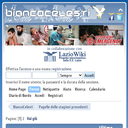
in collaborazione con
Effettua l'
accesso
o una nuova
registrazione
.
Inserisci il nome utente, la password e la durata della sessione.
Home Page
Forum
Netiquette
Aiuto
Ricerca
Calendario
Diario di Bordo
Accedi
Registrati
BiancoCelesti
Pagelle delle stagioni precedenti
Pagine: [
1
]
2
Vai giù
Ultimo