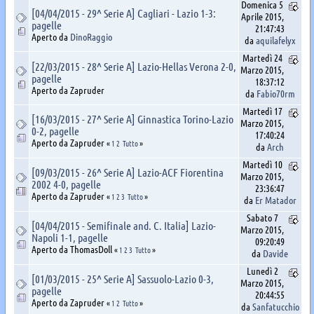
Domenica 5
[04/04/2015 - 29^ Serie A] Cagliari - Lazio 1-3:
Aprile 2015,
pagelle
21:47:43
Aperto da
DinoRaggio
da
aquilafelyx
Martedì 24
[22/03/2015 - 28^ Serie A] Lazio-Hellas Verona 2-0,
Marzo 2015,
pagelle
18:37:12
Aperto da Zapruder
da
Fabio70rm
Martedì 17
[16/03/2015 - 27^ Serie A] Ginnastica Torino-Lazio
Marzo 2015,
0-2, pagelle
17:40:24
Aperto da Zapruder
«
1
2
Tutto
»
da
Arch
Martedì 10
[09/03/2015 - 26^ Serie A] Lazio-ACF Fiorentina
Marzo 2015,
2002 4-0, pagelle
23:36:47
Aperto da Zapruder
«
1
2
3
Tutto
»
da
Er Matador
Sabato 7
[04/04/2015 - Semifinale and. C. Italia] Lazio-
Marzo 2015,
Napoli 1-1, pagelle
09:20:49
Aperto da ThomasDoll
«
1
2
3
Tutto
»
da
Davide
Lunedì 2
[01/03/2015 - 25^ Serie A] Sassuolo-Lazio 0-3,
Marzo 2015,
pagelle
20:44:55
Aperto da Zapruder
«
1
2
Tutto
»
da
Sanfatucchio