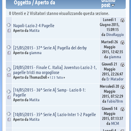
Oggetto
/
Aperto da
post
0 Utenti e 2 Visitatori stanno visualizzando questa sezione.
Lunedì 1
Giugno 2015,
Napoli-Lazio 2-4 Pagelle
15:09:15
Aperto da
Matita
da
DinoRaggio
Martedì 26
Maggio
[25/05/2015 - 37^ Serie A] Pagella del derby
2015, 12:42:35
Aperto da
giamma
da
giamma
Giovedì 21
[20/05/2015 - Finale C. Italia] Juventus-Lazio 2-1,
Maggio
pagelle tristi ma orgogliose
2015, 22:26:47
Aperto da ThomasDoll
«
1
2
3
Tutto
»
da
Er Matador
Mercoledì 20
[16/05/2015 - 36^ Serie A] Samp - Lazio 0-1:
Maggio
Pagelle
2015, 07:52:29
Aperto da
Matita
da
Fabio70rm
Giovedì 14
Maggio
[10/05/2015 - 35^ Serie A] Lazio-Inter 1-2 Pagelle
2015, 07:13:37
Aperto da
Matita
da
MCM
Lunedì 4