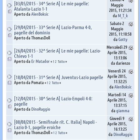
[03/05/2015 - 34^ Serie A] Le mie pagelle:
Maggio
Atalanta-Lazio 1-1
2015, 11:21:34
Aperto da
AlenBoksic
da
M_T_k
Sabato 2
[29/04/2015 - 33^ Serie A] Lazio-Parma 4-0,
Maggio
pagelle del dominio
2015, 11:10:58
Aperto da ThomasDoll
da
Gotty
Mercoledì 29
[26/04/2015 - 32^ Serie A] Le mie pagelle: Lazio-
Aprile 2015,
Chievo 1-1
13:13:06
Aperto da
Er Matador
«
1
2
Tutto
»
da darienzo
Venerdì 24
Aprile 2015,
[18/04/2015 - 31^ Serie A] Juventus-Lazio pagelle
11:32:25
Aperto da Pomata
«
1
2
Tutto
»
da
AlenBoksic
Martedì 14
[12/04/2015 - 30^ Serie A] Lazio-Empoli 4-0:
Aprile 2015,
pagelle
13:37:15
Aperto da
DinoRaggio
da
giamma
Giovedì 9
[08/08/2015 - Semifinale rit. C. Italia] Napoli -
Aprile 2015,
Lazio 0-1, pagelle eroiche
16:13:25
Aperto da ThomasDoll
«
1
2
Tutto
»
da
DinoRaggio