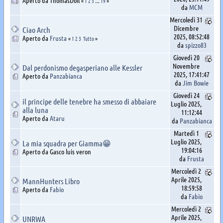
«
1
2
3
...
19
»
da
MCM
Mercoledì 31
Dicembre
Ciao Arch
2025, 08:52:48
Aperto da
Frusta
«
1
2
3
Tutto
»
da
spizzo83
Giovedì 20
Novembre
Dal perdonismo degasperiano alle Kessler
2025, 17:41:47
Aperto da
Panzabianca
da
Jim Bowie
Giovedì 24
il principe delle tenebre ha smesso di abbaiare
Luglio 2025,
alla luna
11:12:44
Aperto da
Ataru
da
Panzabianca
Martedì 1
Luglio 2025,
La mia squadra per Giamma😁
19:04:16
Aperto da Gasco luis veron
da
Frusta
Mercoledì 2
Aprile 2025,
MannHunters Libro
18:59:58
Aperto da
Fabio
da
Fabio
Mercoledì 2
Aprile 2025,
UNRWA