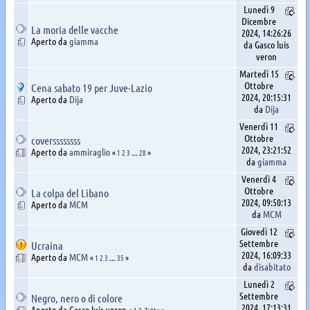
Lunedì 9
Dicembre
La moria delle vacche
2024, 14:26:26
Aperto da
giamma
da Gasco luis
veron
Martedì 15
Ottobre
Cena sabato 19 per Juve-Lazio
2024, 20:15:31
Aperto da
Dija
da
Dija
Venerdì 11
Ottobre
coverssssssss
2024, 23:21:52
Aperto da
ammiraglio
«
1
2
3
...
28
»
da
giamma
Venerdì 4
Ottobre
La colpa del Libano
2024, 09:50:13
Aperto da
MCM
da
MCM
Giovedì 12
Settembre
Ucraina
2024, 16:09:33
Aperto da
MCM
«
1
2
3
...
35
»
da
disabitato
Lunedì 2
Settembre
Negro, nero o di colore
2024, 17:13:31
Aperto da Gasco luis veron
«
1
2
Tutto
»