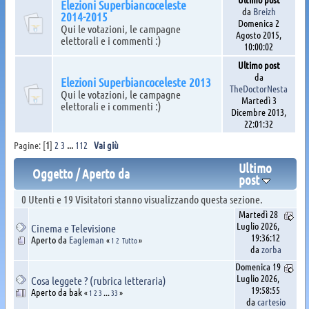
Elezioni Superbiancoceleste
da
Breizh
2014-2015
Domenica 2
Qui le votazioni, le campagne
Agosto 2015,
elettorali e i commenti :)
10:00:02
Ultimo post
da
Elezioni Superbiancoceleste 2013
TheDoctorNesta
Qui le votazioni, le campagne
Martedì 3
elettorali e i commenti :)
Dicembre 2013,
22:01:32
Pagine: [
1
]
2
3
...
112
Vai giù
Ultimo
Oggetto
/
Aperto da
post
0 Utenti e 19 Visitatori stanno visualizzando questa sezione.
Martedì 28
Luglio 2026,
Cinema e Televisione
19:36:12
Aperto da
Eagleman
«
1
2
Tutto
»
da
zorba
Domenica 19
Luglio 2026,
Cosa leggete ? (rubrica letteraria)
19:58:55
Aperto da bak
«
1
2
3
...
33
»
da
cartesio