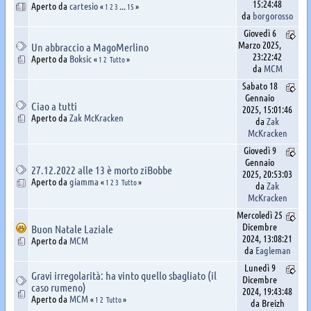
15:24:48
Aperto da
cartesio
«
1
2
3
...
15
»
da
borgorosso
Giovedì 6
Marzo 2025,
Un abbraccio a MagoMerlino
23:22:42
Aperto da
Boksic
«
1
2
Tutto
»
da
MCM
Sabato 18
Gennaio
Ciao a tutti
2025, 15:01:46
Aperto da
Zak McKracken
da
Zak
McKracken
Giovedì 9
Gennaio
27.12.2022 alle 13 è morto ziBobbe
2025, 20:53:03
Aperto da
giamma
«
1
2
3
Tutto
»
da
Zak
McKracken
Mercoledì 25
Dicembre
Buon Natale Laziale
2024, 13:08:21
Aperto da
MCM
da
Eagleman
Lunedì 9
Gravi irregolarità: ha vinto quello sbagliato (il
Dicembre
caso rumeno)
2024, 19:43:48
Aperto da
MCM
«
1
2
Tutto
»
da Breizh