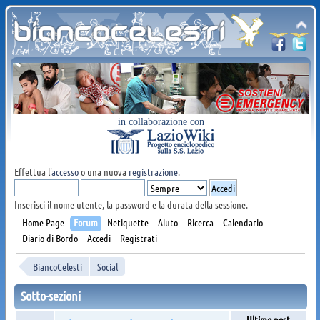
in collaborazione con
Effettua l'
accesso
o una nuova
registrazione
.
Inserisci il nome utente, la password e la durata della sessione.
Home Page
Forum
Netiquette
Aiuto
Ricerca
Calendario
Diario di Bordo
Accedi
Registrati
BiancoCelesti
Social
Sotto-sezioni
Ultimo post