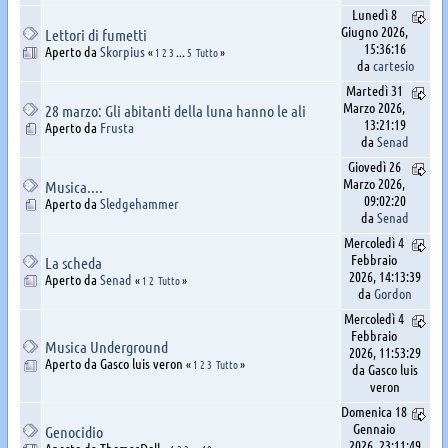
Lunedì 8
Giugno 2026,
Lettori di fumetti
15:36:16
Aperto da
Skorpius
«
1
2
3
...
5
Tutto
»
da
cartesio
Martedì 31
Marzo 2026,
28 marzo: Gli abitanti della luna hanno le ali
13:21:19
Aperto da
Frusta
da
Senad
Giovedì 26
Marzo 2026,
Musica....
09:02:20
Aperto da
Sledgehammer
da
Senad
Mercoledì 4
Febbraio
La scheda
2026, 14:13:39
Aperto da
Senad
«
1
2
Tutto
»
da
Gordon
Mercoledì 4
Febbraio
Musica Underground
2026, 11:53:29
Aperto da Gasco luis veron
«
1
2
3
Tutto
»
da Gasco luis
veron
Domenica 18
Gennaio
Genocidio
2026, 23:11:49
Aperto da ThomasDoll