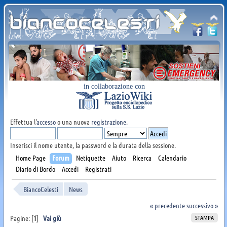
in collaborazione con
Effettua l'
accesso
o una nuova
registrazione
.
Inserisci il nome utente, la password e la durata della sessione.
Home Page
Forum
Netiquette
Aiuto
Ricerca
Calendario
Diario di Bordo
Accedi
Registrati
BiancoCelesti
News
« precedente
successivo »
STAMPA
Pagine: [
1
]
Vai giù