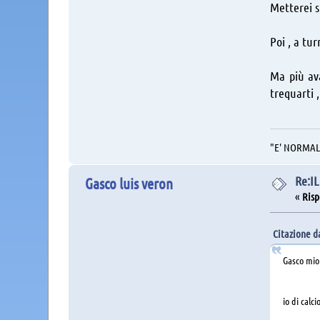
Metterei s
Poi , a tu
Ma più ava
trequarti ,
"E' NORMALE 
Re:I
Gasco luis veron
«
Risp
Citazione da
Gasco mio 
io di calc