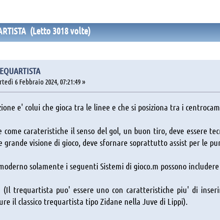
ARTISTA (Letto 3018 volte)
REQUARTISTA
edì 6 Febbraio 2024, 07:21:49 »
ione e' colui che gioca tra le linee e che si posiziona tra i centrocamp
 come carateristiche il senso del gol, un buon tiro, deve essere te
e grande visione di gioco, deve sfornare soprattutto assist per le pun
 moderno solamente i seguenti Sistemi di gioco.m possono includere 
/2 (Il trequartista puo' essere uno con caratteristiche piu' di ins
e il classico trequartista tipo Zidane nella Juve di Lippi).