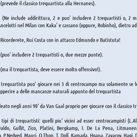
1 (prevede il classico trequartista alla Hernanes).
/1 (Ne include addirittura, 2 e puo' includere 2 trequartisti o, 2 m
Ancelotti nel Milan con Kaka' e cassano (oppure, Robinho), dietro ad
/2 Ricorderete, Rui Costa con in attacco Edmundo e Batistuta!
1 (puo' includere 2 trequartisti o, due mezze punte).
1 (ma il trequartista, deve essere molto offensivo!).
 il trequartista puo' giocare nei 3 di centrocampo ma solamente se le
pperire a delle mancanze naturali appunto del trequartista
Ideato negli anni 90' da Van Gaal proprio per giocare con il classico 
 tipi di trequartisti: quelli piu' vicini ad esser centrocampisti (L
valdo, Gullit, Zico, Platini, Bergkamp, I. De La Pena, Litmane
 P.Nedved, Mauri, O.Thon, T. Doll, Kamada, Hoana, Zavarov, Hagi, D