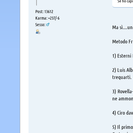
Se ho capi
Post: 13612
Karma: +237/-6
Sesso:
Ma sì....un
Metodo Fri
1) Esterni
2) Luis Alb
trequarti.
3) Rovella
ne ammonis
4) Ciro da
5) Il prim