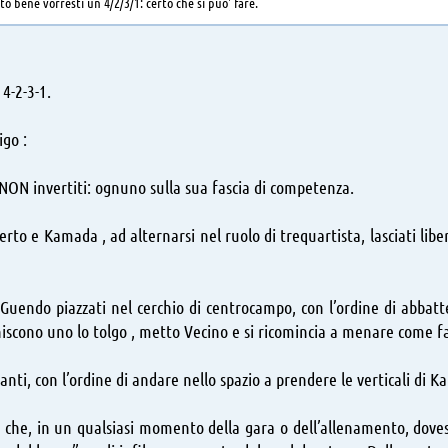
to bene vorresti un 4/2/3/1: certo che si puo' fare.
 4-2-3-1.
go :
 NON invertiti: ognuno sulla sua fascia di competenza.
erto e Kamada , ad alternarsi nel ruolo di trequartista, lasciati liberi
-Guendo piazzati nel cerchio di centrocampo, con l’ordine di abbat
cono uno lo tolgo , metto Vecino e si ricomincia a menare come fa
vanti, con l’ordine di andare nello spazio a prendere le verticali di 
o che, in un qualsiasi momento della gara o dell’allenamento, doves