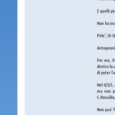
E quelli p
Non ho inc
Pele', Di S
Antognoni 
Per me, Vi
dentro lo.
di poter f
Nel 4/3/3, 
ma non puo
C.Ronaldo,
Non puo' f