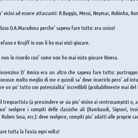
iu' vicini ad essere attaccanti: R.Baggio, Messi, Neymar, Robinho, Ro
luso D.A.Maradona perche' sapeva fare tutto: era unico!
tefano e Krujff io non li ho mai visti giocare.
non lo ricordo cosi' come non ho mai visto giocare Rivera.
ncenzino D' Amico era un altro che sapeva fare tutto: purtroppo 
conosce molto meglio di me e quindi sa' dove inserirlo pero' ad intu
are un po' tutto con potenzialita' incredibili (probabilmente mai del 
il trequartista (a prescindere se sia piu' vicino ai centrocampisti o, a
' svolgere i compiti delle classiche ali (Rambaudi, Signori, Ins
 Ruben Sosa, ecc.): deve svolgere, compiti piu' adatti alle proprie car
are tutta la fascia ogni volta!