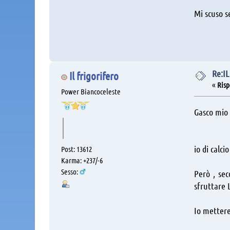
Mi scuso s
Re:I
Il frigorifero
«
Risp
Power Biancoceleste
Gasco mio 
io di calci
Post: 13612
Karma: +237/-6
Sesso:
Però , sec
sfruttare 
Io metterei