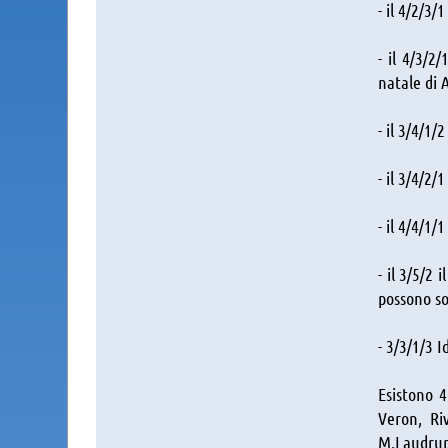
- il 4/2/3/
- il 4/3/2
natale di 
- il 3/4/1
- il 3/4/2/
- il 4/4/1/
- il 3/5/2
possono so
- 3/3/1/3 
Esistono 4
Veron, Ri
M.Laudrup,