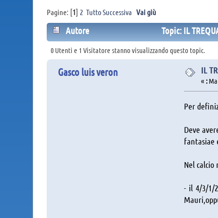
Pagine: [
1
]
2
Tutto
Successiva
Vai giù
Autore
Topic: IL TREQU
0 Utenti e 1 Visitatore stanno visualizzando questo topic.
IL T
Gasco luis veron
«
:
Mart
Per definiz
Deve avere
fantasiae 
Nel calcio
- il 4/3/1
Mauri,oppur