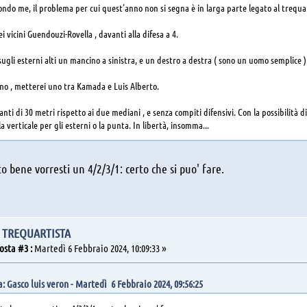
ondo me, il problema per cui quest’anno non si segna è in larga parte legato al trequa
i vicini Guendouzi-Rovella , davanti alla difesa a 4.
ugli esterni alti un mancino a sinistra, e un destro a destra ( sono un uomo semplice )
rno , metterei uno tra Kamada e Luis Alberto.
nti di 30 metri rispetto ai due mediani , e senza compiti difensivi. Con la possibilità di
la verticale per gli esterni o la punta. In libertà, insomma...
to bene vorresti un 4/2/3/1: certo che si puo' fare.
L TREQUARTISTA
osta #3 :
Martedì 6 Febbraio 2024, 10:09:33 »
a: Gasco luis veron - Martedì 6 Febbraio 2024, 09:56:25