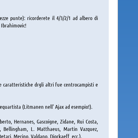
ezze punte): ricorderete il 4/3/2/1 ad albero di
 Ibrahimovic!
 caratteristiche drgli altri fue centrocampisti e
trequartista (Litmanen nell' Ajax ad esempio!).
.Alberto, Hernanes, Gascoigne, Zidane, Rui Costa,
n, Bellingham, L. Matthaeus, Martin Vazquez,
etari, Merino, Valdano, Djorkaeff ecc.).