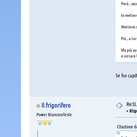
Però , sec
Io mettere
Metterei s
Poi , a tu
Ma più ava
e cercare 
Se ho capi
Re:I
Il frigorifero
«
Risp
Power Biancoceleste
Citazione d