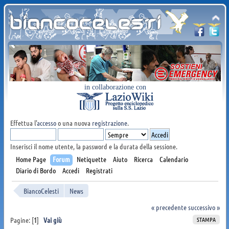
in collaborazione con
Effettua l'
accesso
o una nuova
registrazione
.
Inserisci il nome utente, la password e la durata della sessione.
Home Page
Forum
Netiquette
Aiuto
Ricerca
Calendario
Diario di Bordo
Accedi
Registrati
BiancoCelesti
News
« precedente
successivo »
STAMPA
Pagine: [
1
]
Vai giù