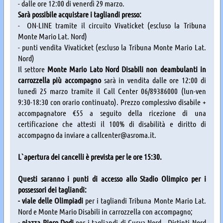
- dalle ore 12:00 di venerdì 29 marzo.
Sarà possibile acquistare i tagliandi presso:
- ON-LINE tramite il circuito Vivaticket (escluso la Tribuna
Monte Mario Lat. Nord)
- punti vendita Vivaticket (escluso la Tribuna Monte Mario Lat.
Nord)
Il settore
Monte Mario Lato Nord Disabili non deambulanti in
carrozzella più accompagno
sarà in vendita dalle ore 12:00 di
lunedì 25 marzo tramite il Call Center 06/89386000 (lun-ven
9:30-18:30 con orario continuato). Prezzo complessivo disabile +
accompagnatore €55 a seguito della ricezione di una
certificazione che attesti il 100% di disabilità e diritto di
accompagno da inviare a callcenter@asroma.it.
L`apertura dei cancelli è prevista per le ore 15:30.
Questi saranno i punti di accesso allo Stadio Olimpico per i
possessori dei tagliandi:
- viale delle Olimpiadi
per i tagliandi Tribuna Monte Mario Lat.
Nord e Monte Mario Disabili in carrozzella con accompagno;
- piazza Piero Dodi
per i tagliandi di Curva Nord - Distinti Nord