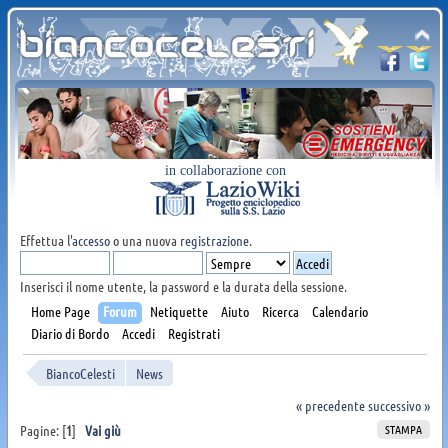
in collaborazione con
Effettua l'
accesso
o una nuova
registrazione
.
Inserisci il nome utente, la password e la durata della sessione.
Home Page
Forum
Netiquette
Aiuto
Ricerca
Calendario
Diario di Bordo
Accedi
Registrati
BiancoCelesti
News
« precedente
successivo »
STAMPA
Pagine: [
1
]
Vai giù