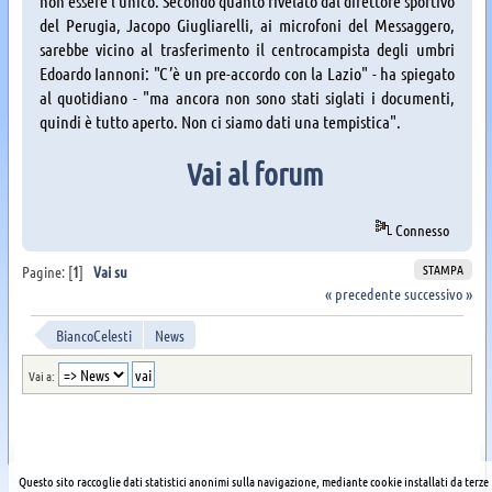
non essere l'unico. Secondo quanto rivelato dal direttore sportivo
del Perugia, Jacopo Giugliarelli, ai microfoni del Messaggero,
sarebbe vicino al trasferimento il centrocampista degli umbri
Edoardo Iannoni: "C’è un pre-accordo con la Lazio" - ha spiegato
al quotidiano - "ma ancora non sono stati siglati i documenti,
quindi è tutto aperto. Non ci siamo dati una tempistica".
Vai al forum
Connesso
STAMPA
Pagine: [
1
]
Vai su
« precedente
successivo »
BiancoCelesti
News
Vai a:
Questo sito raccoglie dati statistici anonimi sulla navigazione, mediante cookie installati da terze