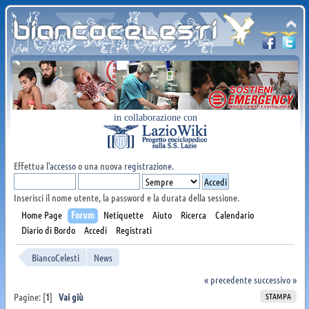
in collaborazione con
Effettua l'
accesso
o una nuova
registrazione
.
Inserisci il nome utente, la password e la durata della sessione.
Home Page
Forum
Netiquette
Aiuto
Ricerca
Calendario
Diario di Bordo
Accedi
Registrati
BiancoCelesti
News
« precedente
successivo »
STAMPA
Pagine: [
1
]
Vai giù