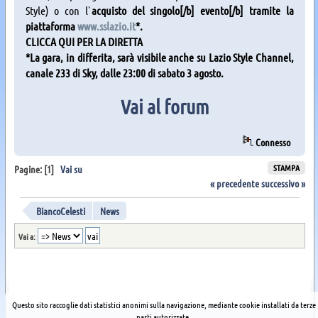
Style) o con l`
acquisto del singolo[/b]
evento[/b]
tramite la
piattaforma
www.sslazio.it
*
.
CLICCA QUI PER LA DIRETTA
*La gara, in differita, sarà visibile anche su Lazio Style Channel,
canale 233 di Sky, dalle 23:00 di sabato 3 agosto.
Vai al forum
Connesso
STAMPA
Pagine: [
1
]
Vai su
« precedente
successivo »
BiancoCelesti
News
Vai a:
Questo sito raccoglie dati statistici anonimi sulla navigazione, mediante cookie installati da terze
parti autorizzate,