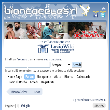
in collaborazione con
Effettua l'
accesso
o una nuova
registrazione
.
Inserisci il nome utente, la password e la durata della sessione.
Home Page
Forum
Netiquette
Aiuto
Ricerca
Calendario
Diario di Bordo
Accedi
Registrati
BiancoCelesti
News
« precedente
successivo »
STAMPA
Pagine: [
1
]
Vai giù