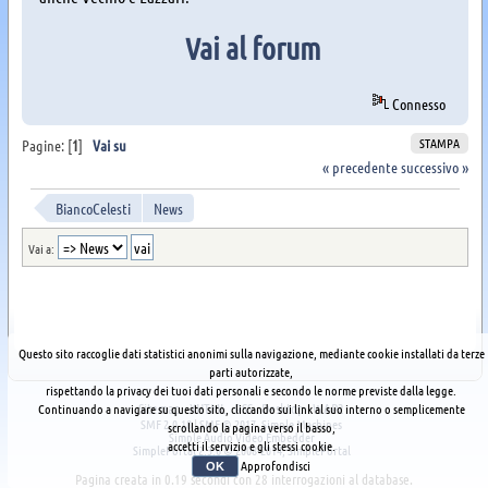
Vai al forum
Connesso
STAMPA
Pagine: [
1
]
Vai su
« precedente
successivo »
BiancoCelesti
News
Vai a:
Questo sito raccoglie dati statistici anonimi sulla navigazione, mediante cookie installati da terze
parti autorizzate,
rispettando la privacy dei tuoi dati personali e secondo le norme previste dalla legge.
Sitemap
XHTML
RSS
Desktop
WAP2
Continuando a navigare su questo sito, cliccando sui link al suo interno o semplicemente
SMF 2.0.18
|
SMF © 2017
,
Simple Machines
scrollando la pagina verso il basso,
Simple Audio Video Embedder
accetti il servizio e gli stessi cookie.
SimplePortal 2.3.6 © 2008-2014, SimplePortal
Approfondisci
OK
Pagina creata in 0.19 secondi con 28 interrogazioni al database.