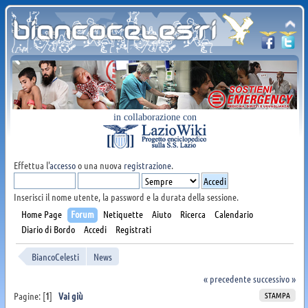
in collaborazione con
Effettua l'
accesso
o una nuova
registrazione
.
Inserisci il nome utente, la password e la durata della sessione.
Home Page
Forum
Netiquette
Aiuto
Ricerca
Calendario
Diario di Bordo
Accedi
Registrati
BiancoCelesti
News
« precedente
successivo »
STAMPA
Pagine: [
1
]
Vai giù