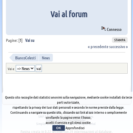
Vai al forum
Connesso
STAMPA
Pagine: [
1
]
Vai su
« precedente
successivo »
BiancoCelesti
News
Vai a:
Questo sito raccoglie dati statistici anonimi sulla navigazione, mediante cookie installati da terze
parti autorizzate,
rispettando la privacy dei tuoi dati personali e secondo le norme previste dalla legge.
Sitemap
XHTML
RSS
Desktop
WAP2
Continuando a navigare su questo sito, cliccando sui link al suo interno o semplicemente
SMF 2.0.18
|
SMF © 2017
,
Simple Machines
scrollando la pagina verso il basso,
Simple Audio Video Embedder
accetti il servizio e gli stessi cookie.
SimplePortal 2.3.6 © 2008-2014, SimplePortal
Approfondisci
OK
Pagina creata in 0.22 secondi con 29 interrogazioni al database.