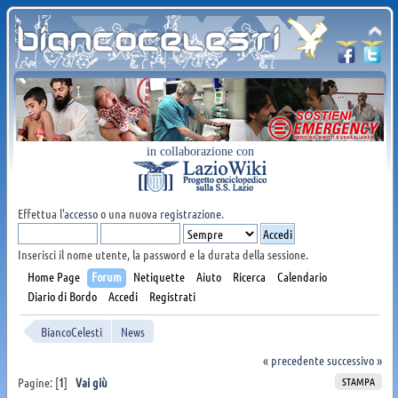
in collaborazione con
Effettua l'
accesso
o una nuova
registrazione
.
Inserisci il nome utente, la password e la durata della sessione.
Home Page
Forum
Netiquette
Aiuto
Ricerca
Calendario
Diario di Bordo
Accedi
Registrati
BiancoCelesti
News
« precedente
successivo »
STAMPA
Pagine: [
1
]
Vai giù