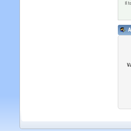
Il 
A
Va