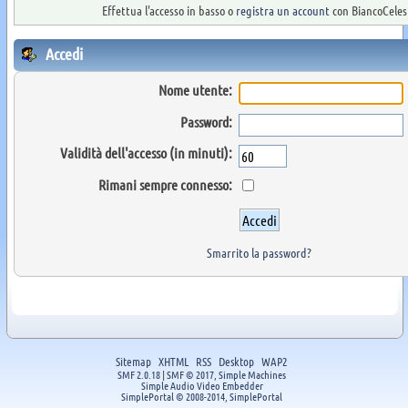
Effettua l'accesso in basso o
registra un account
con BiancoCelest
Accedi
Nome utente:
Password:
Validità dell'accesso (in minuti):
Rimani sempre connesso:
Smarrito la password?
Sitemap
XHTML
RSS
Desktop
WAP2
SMF 2.0.18
|
SMF © 2017
,
Simple Machines
Simple Audio Video Embedder
SimplePortal © 2008-2014, SimplePortal