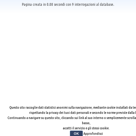
Pagina creata in 0.08 secondi con 9 interrogazioni al database.
Questo sito raccoglie dati statistici anonimi sulla navigazione, mediante cookie installati da te
rispettando la privacy dei tuoi dati personali e secondo le norme previste dalla 
Continuando a navigare su questo sito, cliccando sui link al suo interno o semplicemente scrolla
basso,
accetti il servizio e gli stessi cookie.
Approfondisci
OK