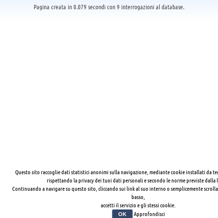
Pagina creata in 0.079 secondi con 9 interrogazioni al database.
Questo sito raccoglie dati statistici anonimi sulla navigazione, mediante cookie installati da te
rispettando la privacy dei tuoi dati personali e secondo le norme previste dalla 
Continuando a navigare su questo sito, cliccando sui link al suo interno o semplicemente scrolla
basso,
accetti il servizio e gli stessi cookie.
Approfondisci
OK