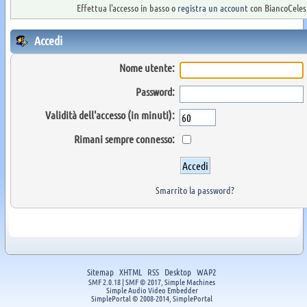
Effettua l'accesso in basso o
registra un account
con BiancoCelest
Accedi
Nome utente:
Password:
Validità dell'accesso (in minuti):
Rimani sempre connesso:
Smarrito la password?
Sitemap
XHTML
RSS
Desktop
WAP2
SMF 2.0.18
|
SMF © 2017
,
Simple Machines
Simple Audio Video Embedder
SimplePortal © 2008-2014, SimplePortal