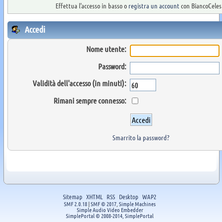
Effettua l'accesso in basso o
registra un account
con BiancoCelest
Accedi
Nome utente:
Password:
Validità dell'accesso (in minuti):
Rimani sempre connesso:
Smarrito la password?
Sitemap
XHTML
RSS
Desktop
WAP2
SMF 2.0.18
|
SMF © 2017
,
Simple Machines
Simple Audio Video Embedder
SimplePortal © 2008-2014, SimplePortal