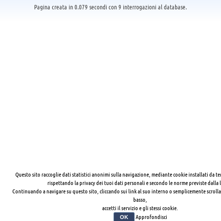
Pagina creata in 0.079 secondi con 9 interrogazioni al database.
Questo sito raccoglie dati statistici anonimi sulla navigazione, mediante cookie installati da te
rispettando la privacy dei tuoi dati personali e secondo le norme previste dalla 
Continuando a navigare su questo sito, cliccando sui link al suo interno o semplicemente scrolla
basso,
accetti il servizio e gli stessi cookie.
Approfondisci
OK