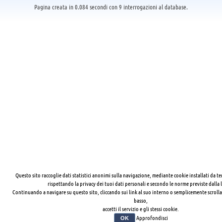
Pagina creata in 0.084 secondi con 9 interrogazioni al database.
Questo sito raccoglie dati statistici anonimi sulla navigazione, mediante cookie installati da te
rispettando la privacy dei tuoi dati personali e secondo le norme previste dalla 
Continuando a navigare su questo sito, cliccando sui link al suo interno o semplicemente scrolla
basso,
accetti il servizio e gli stessi cookie.
Approfondisci
OK