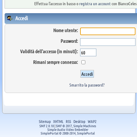
Effettua l'accesso in basso o
registra un account
con BiancoCelest
Accedi
Nome utente:
Password:
Validità dell'accesso (in minuti):
Rimani sempre connesso:
Smarrito la password?
Sitemap
XHTML
RSS
Desktop
WAP2
SMF 2.0.18
|
SMF © 2017
,
Simple Machines
Simple Audio Video Embedder
SimplePortal © 2008-2014, SimplePortal