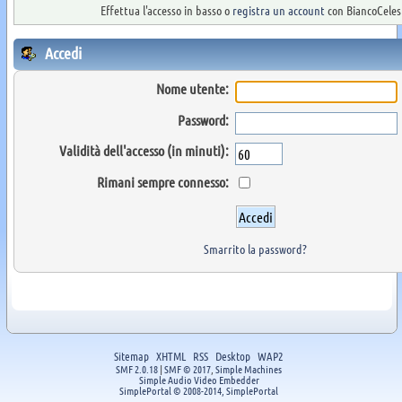
Effettua l'accesso in basso o
registra un account
con BiancoCelest
Accedi
Nome utente:
Password:
Validità dell'accesso (in minuti):
Rimani sempre connesso:
Smarrito la password?
Sitemap
XHTML
RSS
Desktop
WAP2
SMF 2.0.18
|
SMF © 2017
,
Simple Machines
Simple Audio Video Embedder
SimplePortal © 2008-2014, SimplePortal