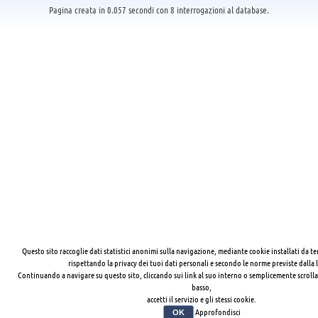
Pagina creata in 0.057 secondi con 8 interrogazioni al database.
Questo sito raccoglie dati statistici anonimi sulla navigazione, mediante cookie installati da te
rispettando la privacy dei tuoi dati personali e secondo le norme previste dalla 
Continuando a navigare su questo sito, cliccando sui link al suo interno o semplicemente scrolla
basso,
accetti il servizio e gli stessi cookie.
Approfondisci
OK