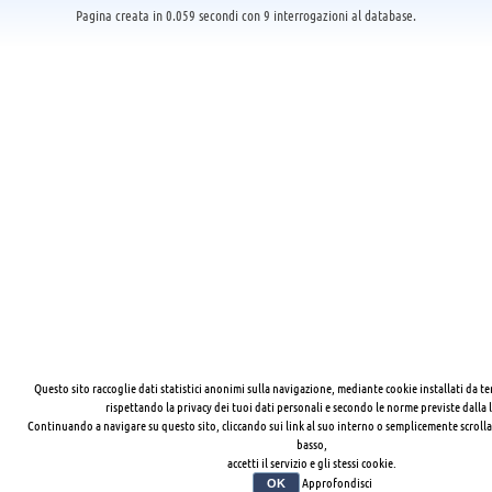
Pagina creata in 0.059 secondi con 9 interrogazioni al database.
Questo sito raccoglie dati statistici anonimi sulla navigazione, mediante cookie installati da te
rispettando la privacy dei tuoi dati personali e secondo le norme previste dalla 
Continuando a navigare su questo sito, cliccando sui link al suo interno o semplicemente scrolla
basso,
accetti il servizio e gli stessi cookie.
Approfondisci
OK