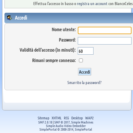
Effettua l'accesso in basso o
registra un account
con BiancoCelest
Accedi
Nome utente:
Password:
Validità dell'accesso (in minuti):
Rimani sempre connesso:
Smarrito la password?
Sitemap
XHTML
RSS
Desktop
WAP2
SMF 2.0.18
|
SMF © 2017
,
Simple Machines
Simple Audio Video Embedder
SimplePortal © 2008-2014, SimplePortal