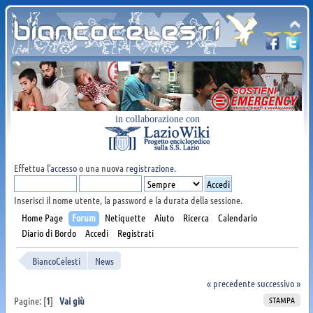
in collaborazione con
Effettua l'
accesso
o una nuova
registrazione
.
Inserisci il nome utente, la password e la durata della sessione.
Home Page
Forum
Netiquette
Aiuto
Ricerca
Calendario
Diario di Bordo
Accedi
Registrati
BiancoCelesti
News
« precedente
successivo »
STAMPA
Pagine: [
1
]
Vai giù