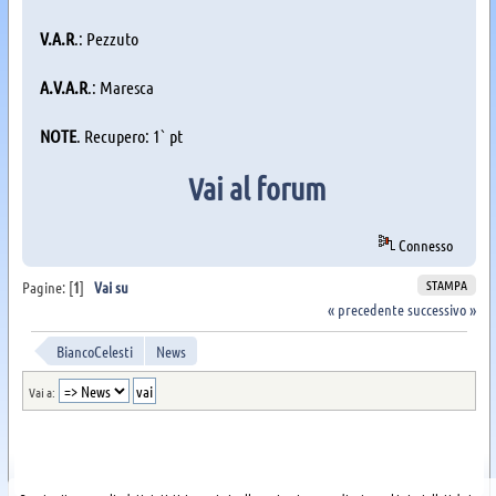
V.A.R
.: Pezzuto
A.V.A.R
.: Maresca
NOTE
. Recupero: 1` pt
Vai al forum
Connesso
STAMPA
Pagine: [
1
]
Vai su
« precedente
successivo »
BiancoCelesti
News
Vai a: