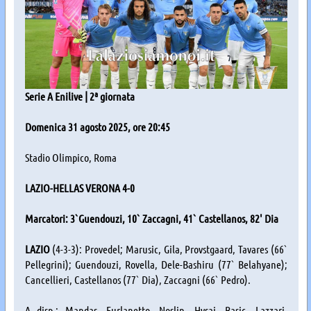
Serie A Enilive | 2ª giornata
Domenica 31 agosto 2025, ore 20:45
Stadio Olimpico, Roma
LAZIO-HELLAS VERONA 4-0
Marcatori: 3`Guendouzi, 10` Zaccagni, 41` Castellanos, 82' Dia
LAZIO
(4-3-3): Provedel; Marusic, Gila, Provstgaard, Tavares (66`
Pellegrini); Guendouzi, Rovella, Dele-Bashiru (77` Belahyane);
Cancellieri, Castellanos (77` Dia), Zaccagni (66` Pedro).
A disp.: Mandas, Furlanetto, Noslin, Hysaj, Basic, Lazzari,