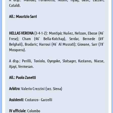
Cataldi.
All.: Maurizio Sarri
HELLAS VERONA
(3-4-1-2): Montipò; Nuñez, Nelsson, Ebosse (46`
Frese); Cham (46` Bella-Kotchap), Serdar, Bernede (69`
Belghali), Bradaric; Harroui (46` Al Musrati); Giovane, Sarr (78`
Mosquera).
A disp.: Perilli, Toniolo, Oyegoke, Slotsager, Kastanos, Niasse,
Ajayi, Vermesan.
All.: Paolo Zanetti
Arbitro
: Valerio Crezzini (sez. Siena)
Assistenti
: Costanzo - Garzelli
IV ufficiale
: Colombo