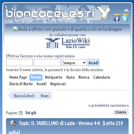
in collaborazione con
Effettua l'
accesso
o una nuova
registrazione
.
Inserisci il nome utente, la password e la durata della sessione.
Home Page
Forum
Netiquette
Aiuto
Ricerca
Calendario
Diario di Bordo
Accedi
Registrati
BiancoCelesti
News
« precedente
successivo »
STAMPA
Pagine: [
1
]
Vai giù
Topic: IL TABELLINO di Lazio - Verona 4-0 (Letto 259
volte)