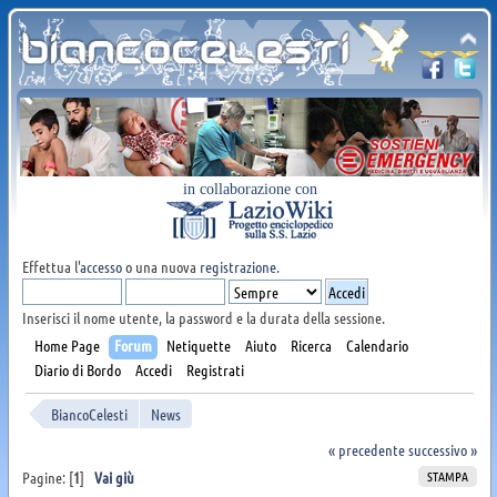
in collaborazione con
Effettua l'
accesso
o una nuova
registrazione
.
Inserisci il nome utente, la password e la durata della sessione.
Home Page
Forum
Netiquette
Aiuto
Ricerca
Calendario
Diario di Bordo
Accedi
Registrati
BiancoCelesti
News
« precedente
successivo »
STAMPA
Pagine: [
1
]
Vai giù