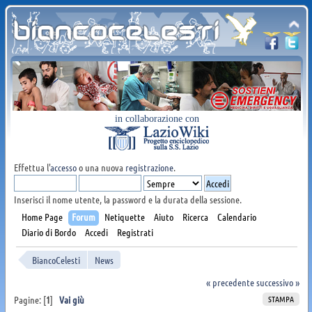
in collaborazione con
Effettua l'
accesso
o una nuova
registrazione
.
Inserisci il nome utente, la password e la durata della sessione.
Home Page
Forum
Netiquette
Aiuto
Ricerca
Calendario
Diario di Bordo
Accedi
Registrati
BiancoCelesti
News
« precedente
successivo »
STAMPA
Pagine: [
1
]
Vai giù