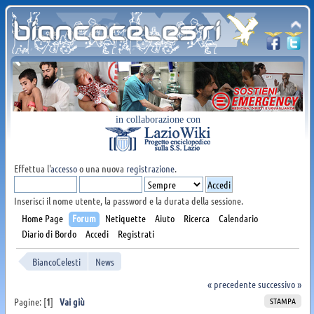
in collaborazione con
Effettua l'
accesso
o una nuova
registrazione
.
Inserisci il nome utente, la password e la durata della sessione.
Home Page
Forum
Netiquette
Aiuto
Ricerca
Calendario
Diario di Bordo
Accedi
Registrati
BiancoCelesti
News
« precedente
successivo »
STAMPA
Pagine: [
1
]
Vai giù