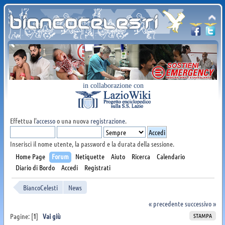
in collaborazione con
Effettua l'
accesso
o una nuova
registrazione
.
Inserisci il nome utente, la password e la durata della sessione.
Home Page
Forum
Netiquette
Aiuto
Ricerca
Calendario
Diario di Bordo
Accedi
Registrati
BiancoCelesti
News
« precedente
successivo »
STAMPA
Pagine: [
1
]
Vai giù