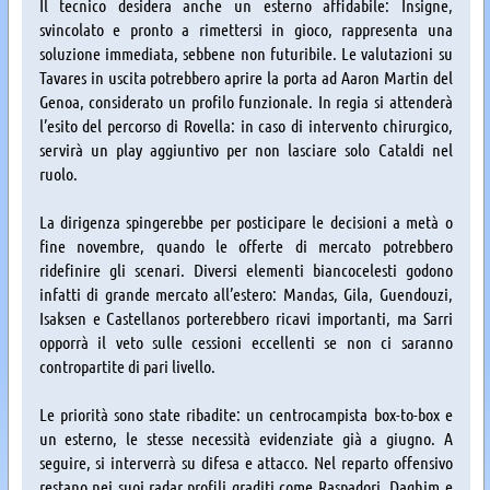
Il tecnico desidera anche un esterno affidabile: Insigne,
svincolato e pronto a rimettersi in gioco, rappresenta una
soluzione immediata, sebbene non futuribile. Le valutazioni su
Tavares in uscita potrebbero aprire la porta ad Aaron Martin del
Genoa, considerato un profilo funzionale. In regia si attenderà
l’esito del percorso di Rovella: in caso di intervento chirurgico,
servirà un play aggiuntivo per non lasciare solo Cataldi nel
ruolo.
La dirigenza spingerebbe per posticipare le decisioni a metà o
fine novembre, quando le offerte di mercato potrebbero
ridefinire gli scenari. Diversi elementi biancocelesti godono
infatti di grande mercato all’estero: Mandas, Gila, Guendouzi,
Isaksen e Castellanos porterebbero ricavi importanti, ma Sarri
opporrà il veto sulle cessioni eccellenti se non ci saranno
contropartite di pari livello.
Le priorità sono state ribadite: un centrocampista box-to-box e
un esterno, le stesse necessità evidenziate già a giugno. A
seguire, si interverrà su difesa e attacco. Nel reparto offensivo
restano nei suoi radar profili graditi come Raspadori, Daghim e