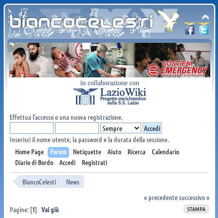
in collaborazione con
Effettua l'
accesso
o una nuova
registrazione
.
Inserisci il nome utente, la password e la durata della sessione.
Home Page
Forum
Netiquette
Aiuto
Ricerca
Calendario
Diario di Bordo
Accedi
Registrati
BiancoCelesti
News
« precedente
successivo »
STAMPA
Pagine: [
1
]
Vai giù