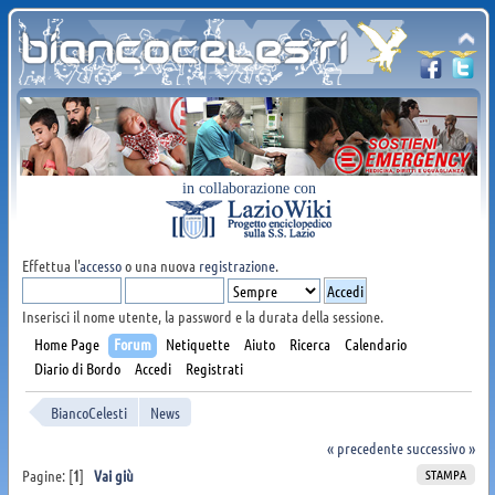
in collaborazione con
Effettua l'
accesso
o una nuova
registrazione
.
Inserisci il nome utente, la password e la durata della sessione.
Home Page
Forum
Netiquette
Aiuto
Ricerca
Calendario
Diario di Bordo
Accedi
Registrati
BiancoCelesti
News
« precedente
successivo »
STAMPA
Pagine: [
1
]
Vai giù