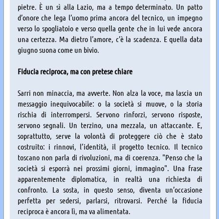
pietre. È un sì alla Lazio, ma a tempo determinato. Un patto
d’onore che lega l’uomo prima ancora del tecnico, un impegno
verso lo spogliatoio e verso quella gente che in lui vede ancora
una certezza. Ma dietro l’amore, c’è la scadenza. E quella data
giugno suona come un bivio.
Fiducia reciproca, ma con pretese chiare
Sarri non minaccia, ma avverte. Non alza la voce, ma lascia un
messaggio inequivocabile: o la società si muove, o la storia
rischia di interrompersi. Servono rinforzi, servono risposte,
servono segnali. Un terzino, una mezzala, un attaccante. E,
soprattutto, serve la volontà di proteggere ciò che è stato
costruito: i rinnovi, l’identità, il progetto tecnico. Il tecnico
toscano non parla di rivoluzioni, ma di coerenza. "Penso che la
società si esporrà nei prossimi giorni, immagino". Una frase
apparentemente diplomatica, in realtà una richiesta di
confronto. La sosta, in questo senso, diventa un’occasione
perfetta per sedersi, parlarsi, ritrovarsi. Perché la fiducia
reciproca è ancora lì, ma va alimentata.