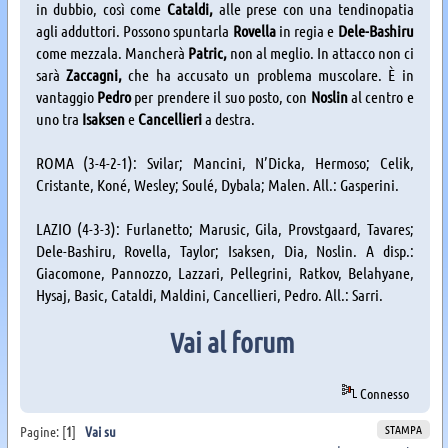
in dubbio, così come
Cataldi,
alle prese con una tendinopatia
agli adduttori. Possono spuntarla
Rovella
in regia e
Dele-Bashiru
come mezzala. Mancherà
Patric,
non al meglio. In attacco non ci
sarà
Zaccagni,
che ha accusato un problema muscolare. È in
vantaggio
Pedro
per prendere il suo posto, con
Noslin
al centro e
uno tra
Isaksen
e
Cancellieri
a destra.
ROMA (3-4-2-1): Svilar; Mancini, N’Dicka, Hermoso; Celik,
Cristante, Koné, Wesley; Soulé, Dybala; Malen. All.: Gasperini.
LAZIO (4-3-3): Furlanetto; Marusic, Gila, Provstgaard, Tavares;
Dele-Bashiru, Rovella, Taylor; Isaksen, Dia, Noslin. A disp.:
Giacomone, Pannozzo, Lazzari, Pellegrini, Ratkov, Belahyane,
Hysaj, Basic, Cataldi, Maldini, Cancellieri, Pedro. All.: Sarri.
Vai al forum
Connesso
STAMPA
Pagine: [
1
]
Vai su