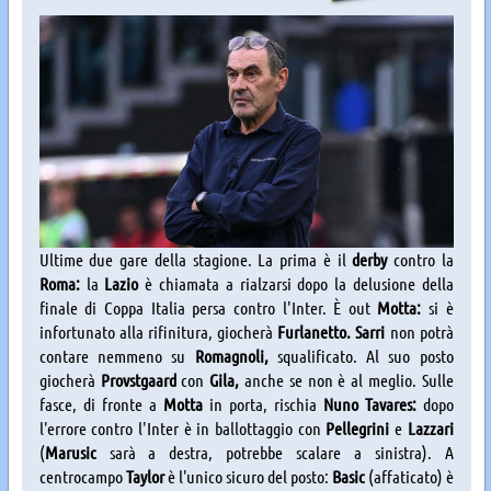
Ultime due gare della stagione. La prima è il
derby
contro la
Roma:
la
Lazio
è chiamata a rialzarsi dopo la delusione della
finale di Coppa Italia persa contro l'Inter. È out
Motta:
si è
infortunato alla rifinitura, giocherà
Furlanetto.
Sarri
non potrà
contare nemmeno su
Romagnoli,
squalificato. Al suo posto
giocherà
Provstgaard
con
Gila,
anche se non è al meglio. Sulle
fasce, di fronte a
Motta
in porta, rischia
Nuno Tavares:
dopo
l'errore contro l'Inter è in ballottaggio con
Pellegrini
e
Lazzari
(
Marusic
sarà a destra, potrebbe scalare a sinistra).
A
centrocampo
Taylor
è l'unico sicuro del posto:
Basic
(affaticato) è