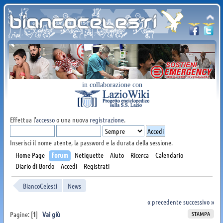
in collaborazione con
Effettua l'
accesso
o una nuova
registrazione
.
Inserisci il nome utente, la password e la durata della sessione.
Home Page
Forum
Netiquette
Aiuto
Ricerca
Calendario
Diario di Bordo
Accedi
Registrati
BiancoCelesti
News
« precedente
successivo »
STAMPA
Pagine: [
1
]
Vai giù