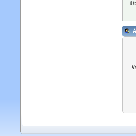
Il 
A
Va