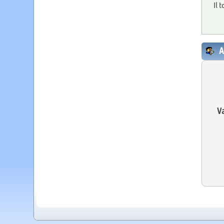
Il 
A
Va