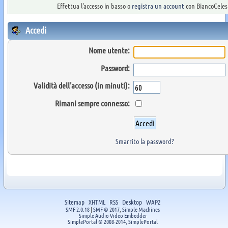
Effettua l'accesso in basso o
registra un account
con BiancoCelest
Accedi
Nome utente:
Password:
Validità dell'accesso (in minuti):
Rimani sempre connesso:
Smarrito la password?
Sitemap
XHTML
RSS
Desktop
WAP2
SMF 2.0.18
|
SMF © 2017
,
Simple Machines
Simple Audio Video Embedder
SimplePortal © 2008-2014, SimplePortal