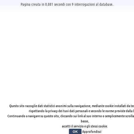
Pagina creata in 0.081 secondi con 9 interrogazioni al database.
Questo sito raccoglie dati statistici anonimi sulla navigazione, mediante cookie installati da te
rispettando la privacy dei tuoi dati personali e secondo le norme previste dalla 
Continuando a navigare su questo sito, cliccando sui link al suo interno o semplicemente scrolla
basso,
accetti il servizio e gli stessi cookie.
Approfondisci
OK