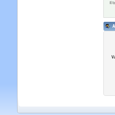
Il 
A
Va