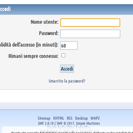
ccedi
Nome utente:
Password:
lidità dell'accesso (in minuti):
Rimani sempre connesso:
Smarrito la password?
Sitemap
XHTML
RSS
Desktop
WAP2
SMF 2.0.18
|
SMF © 2017
,
Simple Machines
Simple Audio Video Embedder
SimplePortal © 2008-2014, SimplePortal
Questo sito raccoglie dati statistici anonimi sulla navigazione, mediante cookie installati da t