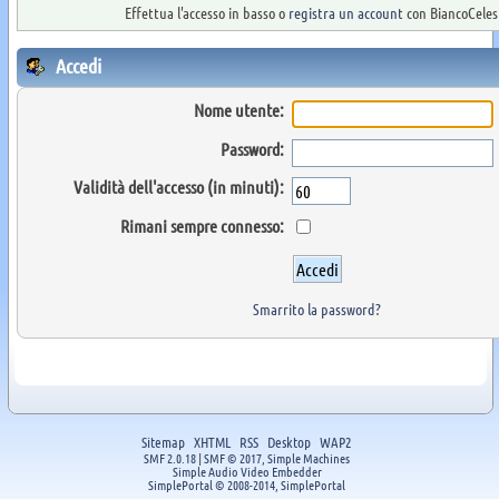
Effettua l'accesso in basso o
registra un account
con BiancoCelest
Accedi
Nome utente:
Password:
Validità dell'accesso (in minuti):
Rimani sempre connesso:
Smarrito la password?
Sitemap
XHTML
RSS
Desktop
WAP2
SMF 2.0.18
|
SMF © 2017
,
Simple Machines
Simple Audio Video Embedder
SimplePortal © 2008-2014, SimplePortal