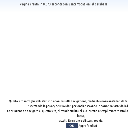
Pagina creata in 0.073 secondi con 8 interrogazioni al database.
Questo sito raccoglie dati statistici anonimi sulla navigazione, mediante cookie installati da te
rispettando la privacy dei tuoi dati personali e secondo le norme previste dalla 
Continuando a navigare su questo sito, cliccando sui link al suo interno o semplicemente scrolla
basso,
accetti il servizio e gli stessi cookie.
Approfondisci
OK