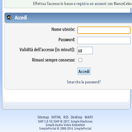
Effettua l'accesso in basso o
registra un account
con BiancoCelest
Accedi
Nome utente:
Password:
Validità dell'accesso (in minuti):
Rimani sempre connesso:
Smarrito la password?
Sitemap
XHTML
RSS
Desktop
WAP2
SMF 2.0.18
|
SMF © 2017
,
Simple Machines
Simple Audio Video Embedder
SimplePortal © 2008-2014, SimplePortal