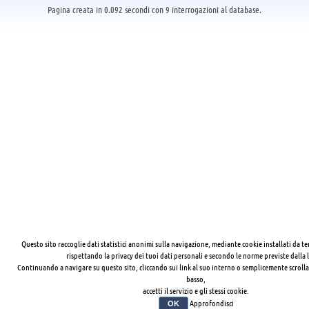
Pagina creata in 0.092 secondi con 9 interrogazioni al database.
Questo sito raccoglie dati statistici anonimi sulla navigazione, mediante cookie installati da te
rispettando la privacy dei tuoi dati personali e secondo le norme previste dalla 
Continuando a navigare su questo sito, cliccando sui link al suo interno o semplicemente scrolla
basso,
accetti il servizio e gli stessi cookie.
Approfondisci
OK