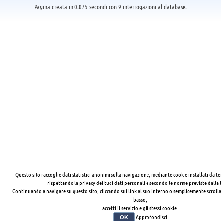
Pagina creata in 0.075 secondi con 9 interrogazioni al database.
Questo sito raccoglie dati statistici anonimi sulla navigazione, mediante cookie installati da te
rispettando la privacy dei tuoi dati personali e secondo le norme previste dalla 
Continuando a navigare su questo sito, cliccando sui link al suo interno o semplicemente scrolla
basso,
accetti il servizio e gli stessi cookie.
Approfondisci
OK