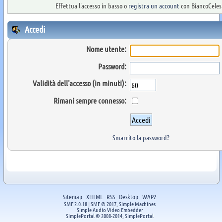
Effettua l'accesso in basso o
registra un account
con BiancoCelest
Accedi
Nome utente:
Password:
Validità dell'accesso (in minuti):
Rimani sempre connesso:
Smarrito la password?
Sitemap
XHTML
RSS
Desktop
WAP2
SMF 2.0.18
|
SMF © 2017
,
Simple Machines
Simple Audio Video Embedder
SimplePortal © 2008-2014, SimplePortal