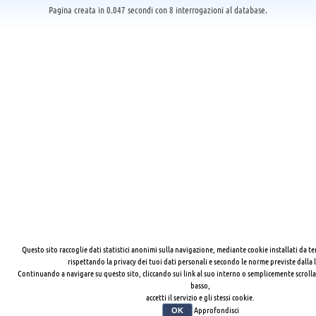
Pagina creata in 0.047 secondi con 8 interrogazioni al database.
Questo sito raccoglie dati statistici anonimi sulla navigazione, mediante cookie installati da te
rispettando la privacy dei tuoi dati personali e secondo le norme previste dalla 
Continuando a navigare su questo sito, cliccando sui link al suo interno o semplicemente scrolla
basso,
accetti il servizio e gli stessi cookie.
Approfondisci
OK