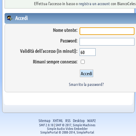
Effettua l'accesso in basso o
registra un account
con BiancoCelest
Accedi
Nome utente:
Password:
Validità dell'accesso (in minuti):
Rimani sempre connesso:
Smarrito la password?
Sitemap
XHTML
RSS
Desktop
WAP2
SMF 2.0.18
|
SMF © 2017
,
Simple Machines
Simple Audio Video Embedder
SimplePortal © 2008-2014, SimplePortal