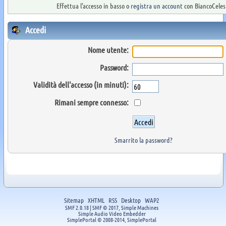
Effettua l'accesso in basso o
registra un account
con BiancoCelest
Accedi
Nome utente:
Password:
Validità dell'accesso (in minuti):
Rimani sempre connesso:
Smarrito la password?
Sitemap
XHTML
RSS
Desktop
WAP2
SMF 2.0.18
|
SMF © 2017
,
Simple Machines
Simple Audio Video Embedder
SimplePortal © 2008-2014, SimplePortal