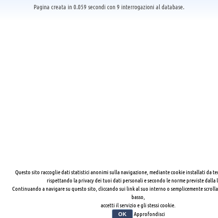
Pagina creata in 0.059 secondi con 9 interrogazioni al database.
Questo sito raccoglie dati statistici anonimi sulla navigazione, mediante cookie installati da te
rispettando la privacy dei tuoi dati personali e secondo le norme previste dalla 
Continuando a navigare su questo sito, cliccando sui link al suo interno o semplicemente scrolla
basso,
accetti il servizio e gli stessi cookie.
Approfondisci
OK