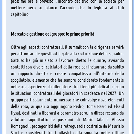
prossime ore è previsto l’incontro decisivo con la società per
mettere nero su bianco l’accordo che lo legherà al club
capitolino.
Mercato e gestione del gruppo: le prime priorità
Oltre agli aspetti contrattuali, il summit con la dirigenza servirà
per affrontare le questioni legate alla costruzione della squadra.
Gattuso ha già iniziato a lavorare dietro le quinte, avviando
contatti con diversi calciatori della rosa per instaurare da subito
un rapporto diretto e creare compattezza all’interno dello
spogliatoio, elemento che ha sempre considerato fondamentale
nelle sue esperienze da allenatore. Tra i temi più delicati ci sono
le situazioni contrattuali dei giocatori in scadenza nel 2027. Un
gruppo particolarmente numeroso che coinvolge nove elementi
della rosa, ai quali si aggiungono Pedro, Toma Basic ed Elseid
Hysaj, destinati a liberarsi a parametro zero. In difesa restano da
valutare soprattutto le posizioni di Mario Gila e Alessio
Romagnoli, protagonisti della retroguardia costruita da Maurizio
Sarri e considerati tra i pilastri della squadra nelle ultime