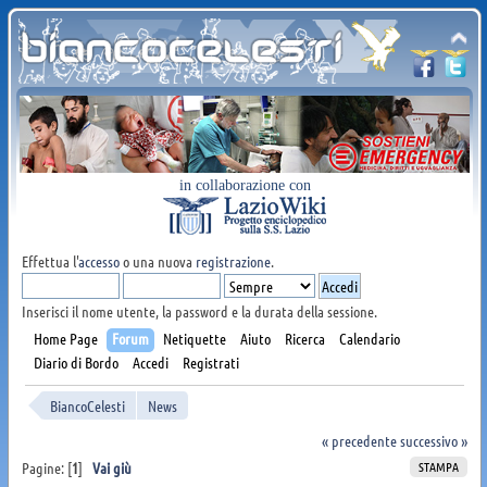
in collaborazione con
Effettua l'
accesso
o una nuova
registrazione
.
Inserisci il nome utente, la password e la durata della sessione.
Home Page
Forum
Netiquette
Aiuto
Ricerca
Calendario
Diario di Bordo
Accedi
Registrati
BiancoCelesti
News
« precedente
successivo »
STAMPA
Pagine: [
1
]
Vai giù