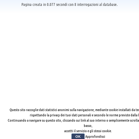
Pagina creata in 0.077 secondi con 8 interrogazioni al database.
Questo sito raccoglie dati statistici anonimi sulla navigazione, mediante cookie installati da te
rispettando la privacy dei tuoi dati personali e secondo le norme previste dalla 
Continuando a navigare su questo sito, cliccando sui link al suo interno o semplicemente scrolla
basso,
accetti il servizio e gli stessi cookie.
Approfondisci
OK