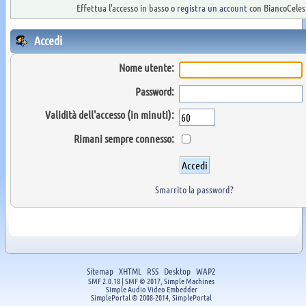
Effettua l'accesso in basso o
registra un account
con BiancoCelest
Accedi
Nome utente:
Password:
Validità dell'accesso (in minuti):
Rimani sempre connesso:
Smarrito la password?
Sitemap
XHTML
RSS
Desktop
WAP2
SMF 2.0.18
|
SMF © 2017
,
Simple Machines
Simple Audio Video Embedder
SimplePortal © 2008-2014, SimplePortal