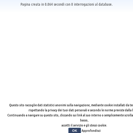
Pagina creata in 0.064 secondi con 8 interrogazioni al database.
Questo sito raccoglie dati statistici anonimi sulla navigazione, mediante cookie installati da te
rispettando la privacy dei tuoi dati personali e secondo le norme previste dalla 
Continuando a navigare su questo sito, cliccando sui link al suo interno o semplicemente scrolla
basso,
accetti il servizio e gli stessi cookie.
Approfondisci
OK