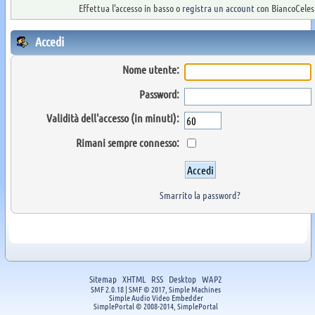
Effettua l'accesso in basso o
registra un account
con BiancoCelest
Accedi
Nome utente:
Password:
Validità dell'accesso (in minuti):
Rimani sempre connesso:
Smarrito la password?
Sitemap
XHTML
RSS
Desktop
WAP2
SMF 2.0.18
|
SMF © 2017
,
Simple Machines
Simple Audio Video Embedder
SimplePortal © 2008-2014, SimplePortal