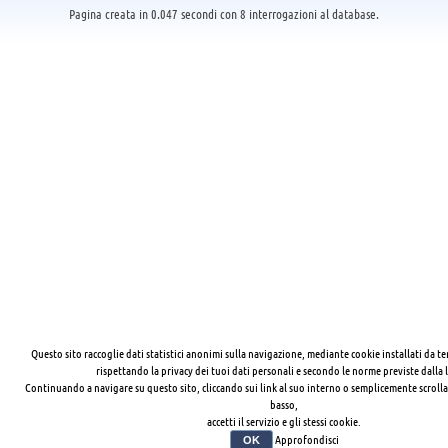
Pagina creata in 0.047 secondi con 8 interrogazioni al database.
Questo sito raccoglie dati statistici anonimi sulla navigazione, mediante cookie installati da te
rispettando la privacy dei tuoi dati personali e secondo le norme previste dalla 
Continuando a navigare su questo sito, cliccando sui link al suo interno o semplicemente scrolla
basso,
accetti il servizio e gli stessi cookie.
Approfondisci
OK