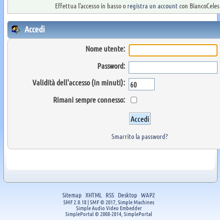
Effettua l'accesso in basso o
registra un account
con BiancoCelest
Accedi
Nome utente:
Password:
Validità dell'accesso (in minuti):
Rimani sempre connesso:
Smarrito la password?
Sitemap
XHTML
RSS
Desktop
WAP2
SMF 2.0.18
|
SMF © 2017
,
Simple Machines
Simple Audio Video Embedder
SimplePortal © 2008-2014, SimplePortal