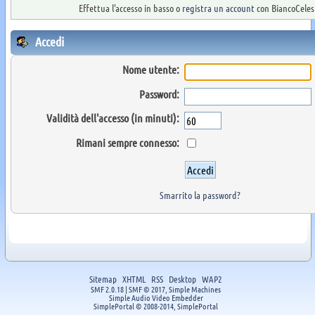
Effettua l'accesso in basso o
registra un account
con BiancoCelest
Accedi
Nome utente:
Password:
Validità dell'accesso (in minuti):
Rimani sempre connesso:
Smarrito la password?
Sitemap
XHTML
RSS
Desktop
WAP2
SMF 2.0.18
|
SMF © 2017
,
Simple Machines
Simple Audio Video Embedder
SimplePortal © 2008-2014, SimplePortal