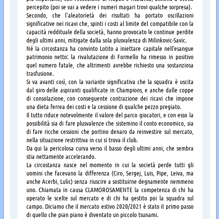
percepito (poi se vai a vedere i numeri magari trovi qualche sorpresa).
Secondo, che l'aleatorietà dei risultati ha portato oscillazioni
significative nei ricavi che, spinti i costi al limite del compatibile con la
capacità reddituale della società, hanno provocato le continue perdite
degli ultimi anni, mitigate dalla sola plusvalenza di Milinkovic-Savic.
Né la circostanza ha convinto Lotito a iniettare capitale nell'esangue
patrimonio netto: la rivalutazione di Formello ha rimesso in positivo
quel numero fatale, che altrimenti avrebbe richiesto una sostanziosa
trasfusione.
Si va avanti così, con la variante significativa che la squadra è uscita
dal giro delle aspiranti qualificate in Champions, e anche dalle coppe
di consolazione, con conseguente contrazione dei ricavi che impone
una dieta ferrea dei costi e la cessione di qualche pezzo pregiato.
Il tutto riduce notevolmente il valore del parco giocatori, e con esso la
possibilità sia di fare plusvalenze che sistemino il conto economico, sia
di fare ricche cessioni che portino denaro da reinvestire sul mercato,
nella situazione restrittiva in cui si trova il club.
Da qui la pericolosa curva verso il basso degli ultimi anni, che sembra
stia nettamente accelerando.
La circostanza nasce nel momento in cui la società perde tutti gli
uomini che facevano la differenza (Ciro, Sergej, Luis, Pipe, Leiva, ma
anche Acerbi, Lulic) senza riuscire a sostituirne degnamente nemmeno
uno. Chiamata in causa CLAMOROSAMENTE la competenza di chi ha
operato le scelte sul mercato e di chi ha gestito poi la squadra sul
campo. Diciamo che il mercato estivo 2020/2021 è stato il primo passo
di quello che pian piano è diventato un piccolo tsunami.