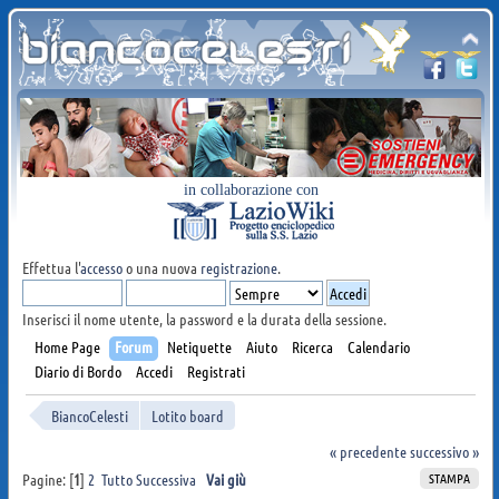
in collaborazione con
Effettua l'
accesso
o una nuova
registrazione
.
Inserisci il nome utente, la password e la durata della sessione.
Home Page
Forum
Netiquette
Aiuto
Ricerca
Calendario
Diario di Bordo
Accedi
Registrati
BiancoCelesti
Lotito board
« precedente
successivo »
STAMPA
Pagine: [
1
]
2
Tutto
Successiva
Vai giù