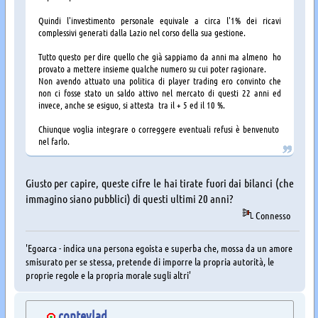
Quindi l'investimento personale equivale a circa l'1% dei ricavi
complessivi generati dalla Lazio nel corso della sua gestione.
Tutto questo per dire quello che già sappiamo da anni ma almeno ho
provato a mettere insieme qualche numero su cui poter ragionare.
Non avendo attuato una politica di player trading ero convinto che
non ci fosse stato un saldo attivo nel mercato di questi 22 anni ed
invece, anche se esiguo, si attesta tra il + 5 ed il 10 %.
Chiunque voglia integrare o correggere eventuali refusi è benvenuto
nel farlo.
Giusto per capire, queste cifre le hai tirate fuori dai bilanci (che
immagino siano pubblici) di questi ultimi 20 anni?
Connesso
'Egoarca - indica una persona egoista e superba che, mossa da un amore
smisurato per se stessa, pretende di imporre la propria autorità, le
proprie regole e la propria morale sugli altri'
contevlad