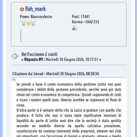
fish_mark
Power Biancoceleste
Post: 17441
Karma: +364/-253
Re:Facciamo 2 conti
«
Risposta #9 :
Martedì 30 Giugno 2026, 10:17:31 »
Citazione da: Senad - Martedì 30 Giugno 2026, 08:58:34
Se prendi a base il conto economico della gestione Lotito non puoi
considerare i debiti della gestione precedente, perché sono già stati
chiusi nel conto economico di competenza. Quindi ragionando di costi
e ricavi i numeri quelli sono. Diverso sarebbe se ragionassi di flussi di
cassa.
D'altra parte si è sempre detto che la Lazio si gestisce con quello che
produce. Il fatto che non ci siano state significative iniezioni di
liquidità da parte di Lotito vuol dire che la società è stata gestita
secondo un modello diverso da quello calcistico prevalente,
caratterizzato da continui interventi della proprietà, almeno nei club
più importanti, con l'eccezione di Napoli e Atalanta, almeno a livello