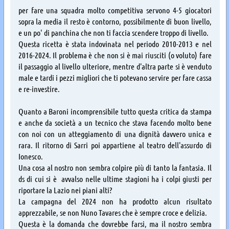
per fare una squadra molto competitiva servono 4-5 giocatori
sopra la media il resto è contorno, possibilmente di buon livello,
e un po' di panchina che non ti faccia scendere troppo di livello.
Questa ricetta è stata indovinata nel periodo 2010-2013 e nel
2016-2024. Il problema è che non si è mai riusciti (o voluto) fare
il passaggio al livello ulteriore, mentre d'altra parte si è venduto
male e tardi i pezzi migliori che ti potevano servire per fare cassa
e re-investire.
Quanto a Baroni incomprensibile tutto questa critica da stampa
e anche da società a un tecnico che stava facendo molto bene
con noi con un atteggiamento di una dignità davvero unica e
rara. Il ritorno di Sarri poi appartiene al teatro dell'assurdo di
Ionesco.
Una cosa al nostro non sembra colpire più di tanto la fantasia. Il
ds di cui si è avvalso nelle ultime stagioni ha i colpi giusti per
riportare la Lazio nei piani alti?
La campagna del 2024 non ha prodotto alcun risultato
apprezzabile, se non Nuno Tavares che è sempre croce e delizia.
Questa è la domanda che dovrebbe farsi, ma il nostro sembra