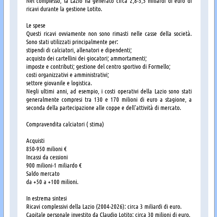
Nel complesso, la Lazio ha generato circa 2,8-3,5 miliardi di euro di
ricavi durante la gestione Lotito.
Le spese
Questi ricavi ovviamente non sono rimasti nelle casse della società.
Sono stati utilizzati principalmente per:
stipendi di calciatori, allenatori e dipendenti;
acquisto dei cartellini dei giocatori; ammortamenti;
imposte e contributi; gestione del centro sportivo di Formello;
costi organizzativi e amministrativi;
settore giovanile e logistica.
Negli ultimi anni, ad esempio, i costi operativi della Lazio sono stati
generalmente compresi tra 130 e 170 milioni di euro a stagione, a
seconda della partecipazione alle coppe e dell'attività di mercato.
Compravendita calciatori ( stima)
Acquisti
850-950 milioni €
Incassi da cessioni
900 milioni-1 miliardo €
Saldo mercato
da +50 a +100 milioni.
In estrema sintesi
Ricavi complessivi della Lazio (2004-2026): circa 3 miliardi di euro.
Capitale personale investito da Claudio Lotito: circa 30 milioni di euro.