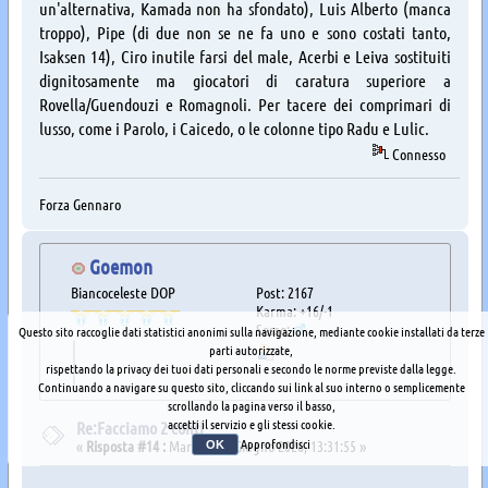
un'alternativa, Kamada non ha sfondato), Luis Alberto (manca
troppo), Pipe (di due non se ne fa uno e sono costati tanto,
Isaksen 14), Ciro inutile farsi del male, Acerbi e Leiva sostituiti
dignitosamente ma giocatori di caratura superiore a
Rovella/Guendouzi e Romagnoli. Per tacere dei comprimari di
lusso, come i Parolo, i Caicedo, o le colonne tipo Radu e Lulic.
Connesso
Forza Gennaro
Goemon
Biancoceleste DOP
Post: 2167
Karma: +16/-1
Sesso:
Questo sito raccoglie dati statistici anonimi sulla navigazione, mediante cookie installati da terze
parti autorizzate,
rispettando la privacy dei tuoi dati personali e secondo le norme previste dalla legge.
Continuando a navigare su questo sito, cliccando sui link al suo interno o semplicemente
scrollando la pagina verso il basso,
accetti il servizio e gli stessi cookie.
Re:Facciamo 2 conti
Approfondisci
«
Risposta #14 :
Martedì 30 Giugno 2026, 13:31:55 »
OK