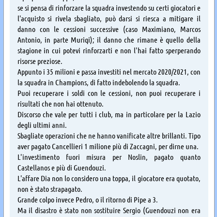
se si pensa di rinforzare la squadra investendo su certi giocatori e
l'acquisto si rivela sbagliato, può darsi si riesca a mitigare il
danno con le cessioni successive (caso Maximiano, Marcos
Antonio, in parte Muriqi); il danno che rimane è quello della
stagione in cui potevi rinforzarti e non l'hai fatto sperperando
risorse preziose.
Appunto i 35 milioni e passa investiti nel mercato 2020/2021, con
la squadra in Champions, di fatto indebolendo la squadra.
Puoi recuperare i soldi con le cessioni, non puoi recuperare i
risultati che non hai ottenuto.
Discorso che vale per tutti i club, ma in particolare per la Lazio
degli ultimi anni.
Sbagliate operazioni che ne hanno vanificate altre brillanti. Tipo
aver pagato Cancellieri 1 milione più di Zaccagni, per dirne una.
L'investimento fuori misura per Noslin, pagato quanto
Castellanos e più di Guendouzi.
L'affare Dia non lo considero una toppa, il giocatore era quotato,
non è stato strapagato.
Grande colpo invece Pedro, o il ritorno di Pipe a 3.
Ma il disastro è stato non sostituire Sergio (Guendouzi non era