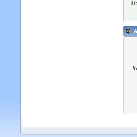
Il 
A
Va