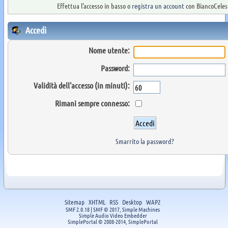
Effettua l'accesso in basso o
registra un account
con BiancoCelest
Accedi
Nome utente:
Password:
Validità dell'accesso (in minuti):
Rimani sempre connesso:
Smarrito la password?
Sitemap
XHTML
RSS
Desktop
WAP2
SMF 2.0.18
|
SMF © 2017
,
Simple Machines
Simple Audio Video Embedder
SimplePortal © 2008-2014, SimplePortal