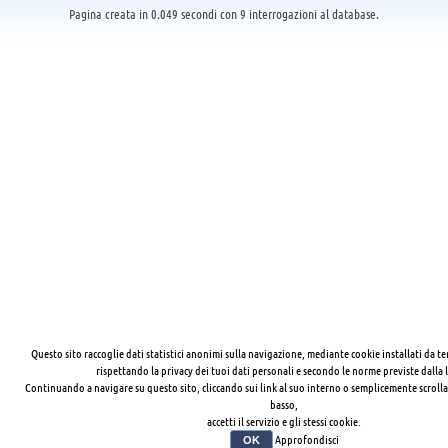
Pagina creata in 0.049 secondi con 9 interrogazioni al database.
Questo sito raccoglie dati statistici anonimi sulla navigazione, mediante cookie installati da te
rispettando la privacy dei tuoi dati personali e secondo le norme previste dalla 
Continuando a navigare su questo sito, cliccando sui link al suo interno o semplicemente scrolla
basso,
accetti il servizio e gli stessi cookie.
Approfondisci
OK