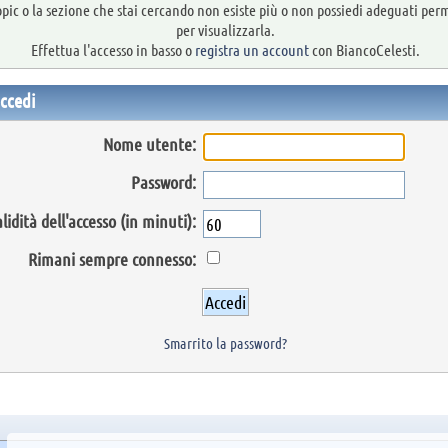
topic o la sezione che stai cercando non esiste più o non possiedi adeguati per
per visualizzarla.
Effettua l'accesso in basso o
registra un account
con BiancoCelesti.
ccedi
Nome utente:
Password:
lidità dell'accesso (in minuti):
Rimani sempre connesso:
Smarrito la password?