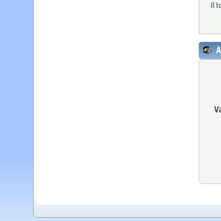
Il 
A
Va