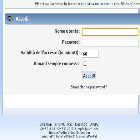
Effettua l'accesso in basso o
registra un account
con BiancoCelest
Accedi
Nome utente:
Password:
Validità dell'accesso (in minuti):
Rimani sempre connesso:
Smarrito la password?
Sitemap
XHTML
RSS
Desktop
WAP2
SMF 2.0.18
|
SMF © 2017
,
Simple Machines
Simple Audio Video Embedder
SimplePortal © 2008-2014, SimplePortal