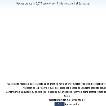
Pagina creata in 0.077 secondi con 9 interrogazioni al database.
Questo sito raccoglie dati statistici anonimi sulla navigazione, mediante cookie installati da te
rispettando la privacy dei tuoi dati personali e secondo le norme previste dalla 
Continuando a navigare su questo sito, cliccando sui link al suo interno o semplicemente scrolla
basso,
accetti il servizio e gli stessi cookie.
Approfondisci
OK