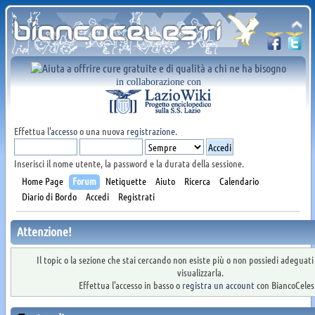
in collaborazione con
Effettua l'
accesso
o una nuova
registrazione
.
Inserisci il nome utente, la password e la durata della sessione.
Home Page
Forum
Netiquette
Aiuto
Ricerca
Calendario
Diario di Bordo
Accedi
Registrati
Attenzione!
Il topic o la sezione che stai cercando non esiste più o non possiedi adeguat
visualizzarla.
Effettua l'accesso in basso o
registra un account
con BiancoCelest