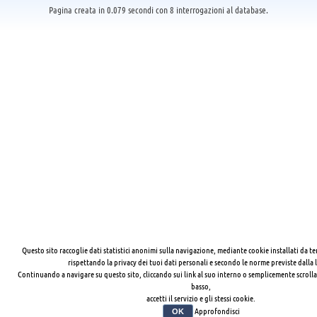
Pagina creata in 0.079 secondi con 8 interrogazioni al database.
Questo sito raccoglie dati statistici anonimi sulla navigazione, mediante cookie installati da te
rispettando la privacy dei tuoi dati personali e secondo le norme previste dalla 
Continuando a navigare su questo sito, cliccando sui link al suo interno o semplicemente scrolla
basso,
accetti il servizio e gli stessi cookie.
Approfondisci
OK