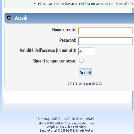
Effettua l'accesso in basso o
registra un account
con BiancoCelest
Accedi
Nome utente:
Password:
Validità dell'accesso (in minuti):
Rimani sempre connesso:
Smarrito la password?
Sitemap
XHTML
RSS
Desktop
WAP2
SMF 2.0.18
|
SMF © 2017
,
Simple Machines
Simple Audio Video Embedder
SimplePortal © 2008-2014, SimplePortal