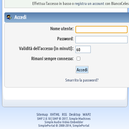
Effettua l'accesso in basso o
registra un account
con BiancoCelest
Accedi
Nome utente:
Password:
Validità dell'accesso (in minuti):
Rimani sempre connesso:
Smarrito la password?
Sitemap
XHTML
RSS
Desktop
WAP2
SMF 2.0.18
|
SMF © 2017
,
Simple Machines
Simple Audio Video Embedder
SimplePortal © 2008-2014, SimplePortal