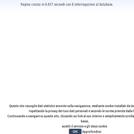
Pagina creata in 0.057 secondi con 8 interrogazioni al database.
Questo sito raccoglie dati statistici anonimi sulla navigazione, mediante cookie installati da te
rispettando la privacy dei tuoi dati personali e secondo le norme previste dalla 
Continuando a navigare su questo sito, cliccando sui link al suo interno o semplicemente scrolla
basso,
accetti il servizio e gli stessi cookie.
Approfondisci
OK